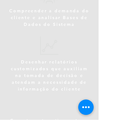
Compreender a demanda do
cliente e analisar Bases de
Dados do Sistema
Desenhar relatórios
customizados que auxiliam
na tomada de decisão e
atendam a necessidade de
informação do cliente
Conectar automaticamente as
Bases de dados do sistema do
cliente